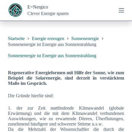
Z
E=Nergico
u
Clever Energie sparen
m
I
n
h
a
Startseite
Energie erzeugen
Sonnenenergie
l
Sonnenenergie ist Energie aus Sonnenstrahlung
t
s
Sonnenenergie ist Energie aus Sonnenstrahlung
p
r
i
Regenerative Energieformen mit Hilfe der Sonne, wie zum
n
Beispiel die Solarenergie, sind derzeit in verstärktem
g
Maße im Gespräch.
e
n
Die Gründe hierfür sind:
1. der zur Zeit stattfindende Klimawandel (globale
Erwärmung) und die mit dem Klimawandel verbundenen
Auswirkungen, wie zu erwartende Dürren, Überflutungen,
zunehmend häufigere und schwerere Stürme u.s.w.
Da die Mehrzahl der Wissenschaftler die durch die