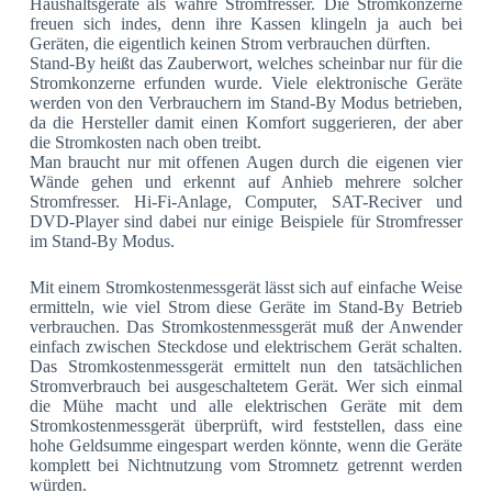
Haushaltsgeräte als wahre Stromfresser. Die Stromkonzerne
freuen sich indes, denn ihre Kassen klingeln ja auch bei
Geräten, die eigentlich keinen Strom verbrauchen dürften.
Stand-By heißt das Zauberwort, welches scheinbar nur für die
Stromkonzerne erfunden wurde. Viele elektronische Geräte
werden von den Verbrauchern im Stand-By Modus betrieben,
da die Hersteller damit einen Komfort suggerieren, der aber
die Stromkosten nach oben treibt.
Man braucht nur mit offenen Augen durch die eigenen vier
Wände gehen und erkennt auf Anhieb mehrere solcher
Stromfresser. Hi-Fi-Anlage, Computer, SAT-Reciver und
DVD-Player sind dabei nur einige Beispiele für Stromfresser
im Stand-By Modus.
Mit einem Stromkostenmessgerät lässt sich auf einfache Weise
ermitteln, wie viel Strom diese Geräte im Stand-By Betrieb
verbrauchen. Das Stromkostenmessgerät muß der Anwender
einfach zwischen Steckdose und elektrischem Gerät schalten.
Das Stromkostenmessgerät ermittelt nun den tatsächlichen
Stromverbrauch bei ausgeschaltetem Gerät. Wer sich einmal
die Mühe macht und alle elektrischen Geräte mit dem
Stromkostenmessgerät überprüft, wird feststellen, dass eine
hohe Geldsumme eingespart werden könnte, wenn die Geräte
komplett bei Nichtnutzung vom Stromnetz getrennt werden
würden.