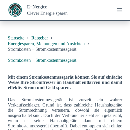
Z
E=Nergico
u
Clever Energie sparen
m
I
n
h
a
Startseite
Ratgeber
l
Energiesparen, Meinungen und Ansichten
t
Stromkosten – Stromkostenmessgerät
s
p
Stromkosten – Stromkostenmessgerät
r
i
n
Mit einem Stromkostenmessgerät können Sie auf einfache
g
Weise Ihre Stromfresser im Haushalt entlarven und damit
e
effektiv Strom und Geld sparen.
n
Das Stromkostenmessgerät ist zurzeit ein wahrer
Verkaufsschlager. Grund ist, dass zahlreiche Haushaltgeräte
die Stromrechnung verteuern, obwohl sie eigentlich
ausgeschaltet sind. Doch der Verbraucher sieht sich getäuscht,
wenn er seine Haushaltgeräte dann mit einem
Stromkostenmessgerät überprüft. Dabei entpuppen sich einige