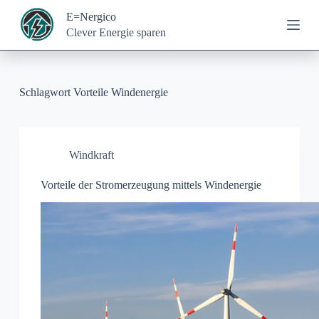
Z
E=Nergico
u
Clever Energie sparen
m
I
n
h
a
Schlagwort
Vorteile Windenergie
l
t
s
p
r
Windkraft
i
n
Vorteile der Stromerzeugung mittels Windenergie
g
e
n