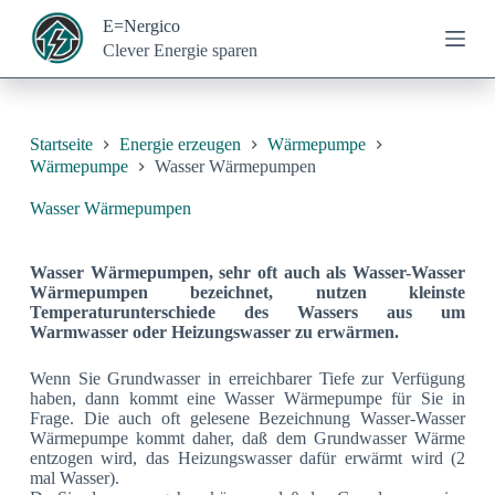
Z
E=Nergico
u
Clever Energie sparen
m
I
n
h
a
Startseite
Energie erzeugen
Wärmepumpe
l
Wärmepumpe
Wasser Wärmepumpen
t
s
Wasser Wärmepumpen
p
r
i
Wasser Wärmepumpen, sehr oft auch als Wasser-Wasser
n
Wärmepumpen bezeichnet, nutzen kleinste
g
Temperaturunterschiede des Wassers aus um
e
Warmwasser oder Heizungswasser zu erwärmen.
n
Wenn Sie Grundwasser in erreichbarer Tiefe zur Verfügung
haben, dann kommt eine Wasser Wärmepumpe für Sie in
Frage. Die auch oft gelesene Bezeichnung Wasser-Wasser
Wärmepumpe kommt daher, daß dem Grundwasser Wärme
entzogen wird, das Heizungswasser dafür erwärmt wird (2
mal Wasser).