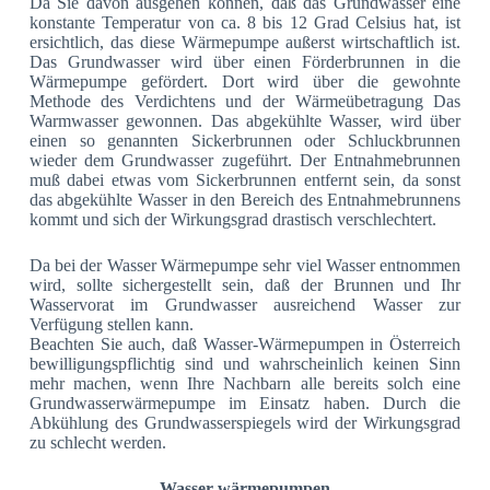
Da Sie davon ausgehen können, daß das Grundwasser eine
konstante Temperatur von ca. 8 bis 12 Grad Celsius hat, ist
ersichtlich, das diese Wärmepumpe außerst wirtschaftlich ist.
Das Grundwasser wird über einen Förderbrunnen in die
Wärmepumpe gefördert. Dort wird über die gewohnte
Methode des Verdichtens und der Wärmeübetragung Das
Warmwasser gewonnen. Das abgekühlte Wasser, wird über
einen so genannten Sickerbrunnen oder Schluckbrunnen
wieder dem Grundwasser zugeführt. Der Entnahmebrunnen
muß dabei etwas vom Sickerbrunnen entfernt sein, da sonst
das abgekühlte Wasser in den Bereich des Entnahmebrunnens
kommt und sich der Wirkungsgrad drastisch verschlechtert.
Da bei der Wasser Wärmepumpe sehr viel Wasser entnommen
wird, sollte sichergestellt sein, daß der Brunnen und Ihr
Wasservorat im Grundwasser ausreichend Wasser zur
Verfügung stellen kann.
Beachten Sie auch, daß Wasser-Wärmepumpen in Österreich
bewilligungspflichtig sind und wahrscheinlich keinen Sinn
mehr machen, wenn Ihre Nachbarn alle bereits solch eine
Grundwasserwärmepumpe im Einsatz haben. Durch die
Abkühlung des Grundwasserspiegels wird der Wirkungsgrad
zu schlecht werden.
Wasser-wärmepumpen