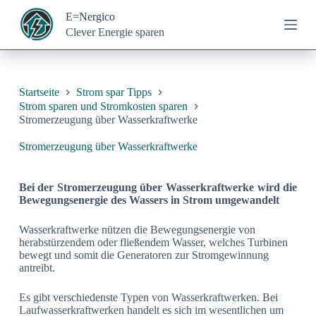
Z
E=Nergico
u
Clever Energie sparen
m
I
n
h
a
Startseite
Strom spar Tipps
l
Strom sparen und Stromkosten sparen
t
Stromerzeugung über Wasserkraftwerke
s
p
Stromerzeugung über Wasserkraftwerke
r
i
n
Bei der Stromerzeugung über Wasserkraftwerke wird die
g
Bewegungsenergie des Wassers in Strom umgewandelt
e
n
Wasserkraftwerke nützen die Bewegungsenergie von
herabstürzendem oder fließendem Wasser, welches Turbinen
bewegt und somit die Generatoren zur Stromgewinnung
antreibt.
Es gibt verschiedenste Typen von Wasserkraftwerken. Bei
Laufwasserkraftwerken handelt es sich im wesentlichen um