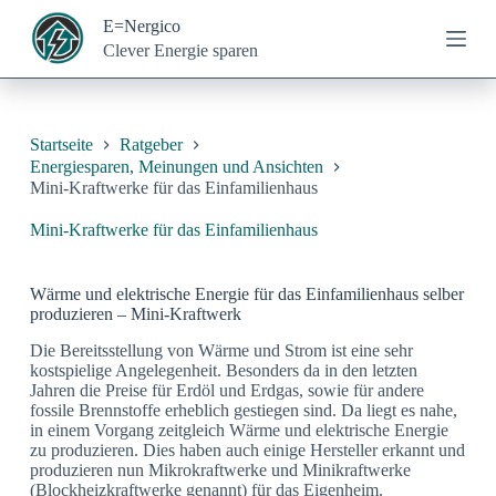
Z
E=Nergico
u
Clever Energie sparen
m
I
n
h
a
Startseite
Ratgeber
l
Energiesparen, Meinungen und Ansichten
t
Mini-Kraftwerke für das Einfamilienhaus
s
p
Mini-Kraftwerke für das Einfamilienhaus
r
i
n
Wärme und elektrische Energie für das Einfamilienhaus selber
g
produzieren – Mini-Kraftwerk
e
n
Die Bereitsstellung von Wärme und Strom ist eine sehr
kostspielige Angelegenheit. Besonders da in den letzten
Jahren die Preise für Erdöl und Erdgas, sowie für andere
fossile Brennstoffe erheblich gestiegen sind. Da liegt es nahe,
in einem Vorgang zeitgleich Wärme und elektrische Energie
zu produzieren. Dies haben auch einige Hersteller erkannt und
produzieren nun Mikrokraftwerke und Minikraftwerke
(Blockheizkraftwerke genannt) für das Eigenheim.