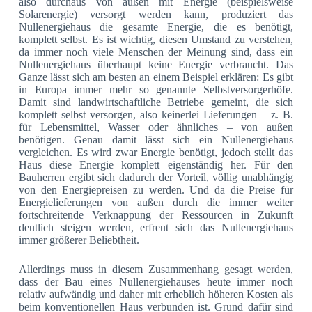
also durchaus von außen mit Energie (beispielsweise
Solarenergie) versorgt werden kann, produziert das
Nullenergiehaus die gesamte Energie, die es benötigt,
komplett selbst. Es ist wichtig, diesen Umstand zu verstehen,
da immer noch viele Menschen der Meinung sind, dass ein
Nullenergiehaus überhaupt keine Energie verbraucht. Das
Ganze lässt sich am besten an einem Beispiel erklären: Es gibt
in Europa immer mehr so genannte Selbstversorgerhöfe.
Damit sind landwirtschaftliche Betriebe gemeint, die sich
komplett selbst versorgen, also keinerlei Lieferungen – z. B.
für Lebensmittel, Wasser oder ähnliches – von außen
benötigen. Genau damit lässt sich ein Nullenergiehaus
vergleichen. Es wird zwar Energie benötigt, jedoch stellt das
Haus diese Energie komplett eigenständig her. Für den
Bauherren ergibt sich dadurch der Vorteil, völlig unabhängig
von den Energiepreisen zu werden. Und da die Preise für
Energielieferungen von außen durch die immer weiter
fortschreitende Verknappung der Ressourcen in Zukunft
deutlich steigen werden, erfreut sich das Nullenergiehaus
immer größerer Beliebtheit.
Allerdings muss in diesem Zusammenhang gesagt werden,
dass der Bau eines Nullenergiehauses heute immer noch
relativ aufwändig und daher mit erheblich höheren Kosten als
beim konventionellen Haus verbunden ist. Grund dafür sind