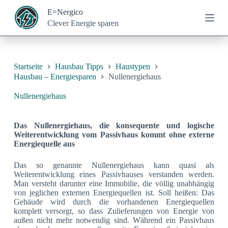
Z
E=Nergico
u
Clever Energie sparen
m
I
n
h
a
Startseite
Hausbau Tipps
Haustypen
l
Hausbau – Energiesparen
Nullenergiehaus
t
s
Nullenergiehaus
p
r
i
Das Nullenergiehaus, die konsequente und logische
n
Weiterentwicklung vom Passivhaus kommt ohne externe
g
Energiequelle aus
e
n
Das so genannte Nullenergiehaus kann quasi als
Weiterentwicklung eines Passivhauses verstanden werden.
Man versteht darunter eine Immobilie, die völlig unabhängig
von jeglichen externen Energiequellen ist. Soll heißen: Das
Gebäude wird durch die vorhandenen Energiequellen
komplett versorgt, so dass Zulieferungen von Energie von
außen nicht mehr notwendig sind. Während ein Passivhaus