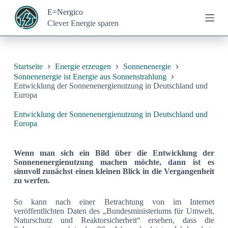
Z
E=Nergico
u
Clever Energie sparen
m
I
n
h
a
Startseite
Energie erzeugen
Sonnenenergie
l
Sonnenenergie ist Energie aus Sonnenstrahlung
t
Entwicklung der Sonnenenergienutzung in Deutschland und
s
Europa
p
r
Entwicklung der Sonnenenergienutzung in Deutschland und
i
Europa
n
g
e
Wenn man sich ein Bild über die Entwicklung der
n
Sonnenenergienutzung machen möchte, dann ist es
sinnvoll zunächst einen kleinen Blick in die Vergangenheit
zu werfen.
So kann nach einer Betrachtung von im Internet
veröffentlichten Daten des „Bundesministeriums für Umwelt,
Naturschutz und Reaktorsicherheit“ ersehen, dass die