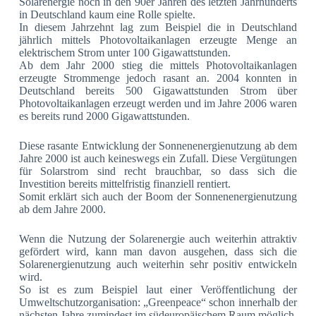
Solarenergie noch in den 90er Jahren des letzten Jahrhunderts
in Deutschland kaum eine Rolle spielte.
In diesem Jahrzehnt lag zum Beispiel die in Deutschland
jährlich mittels Photovoltaikanlagen erzeugte Menge an
elektrischem Strom unter 100 Gigawattstunden.
Ab dem Jahr 2000 stieg die mittels Photovoltaikanlagen
erzeugte Strommenge jedoch rasant an. 2004 konnten in
Deutschland bereits 500 Gigawattstunden Strom über
Photovoltaikanlagen erzeugt werden und im Jahre 2006 waren
es bereits rund 2000 Gigawattstunden.
Diese rasante Entwicklung der Sonnenenergienutzung ab dem
Jahre 2000 ist auch keineswegs ein Zufall. Diese Vergütungen
für Solarstrom sind recht brauchbar, so dass sich die
Investition bereits mittelfristig finanziell rentiert.
Somit erklärt sich auch der Boom der Sonnenenergienutzung
ab dem Jahre 2000.
Wenn die Nutzung der Solarenergie auch weiterhin attraktiv
gefördert wird, kann man davon ausgehen, dass sich die
Solarenergienutzung auch weiterhin sehr positiv entwickeln
wird.
So ist es zum Beispiel laut einer Veröffentlichung der
Umweltschutzorganisation: „Greenpeace“ schon innerhalb der
nächsten Jahre zumindest im südeuropäischem Raum möglich,