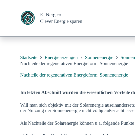
Z
u
E=Nergico
m
Clever Energie sparen
I
n
h
a
l
t
s
Startseite
Energie erzeugen
Sonnenenergie
Sonnene
p
Nachteile der regenerativen Energieform: Sonnenenergie
r
i
Nachteile der regenerativen Energieform: Sonnenenergie
n
g
e
Im letzten Abschnitt wurden die wesentlichen Vorteile d
n
Will man sich objektiv mit der Solarenergie auseinanderset
der Nutzung der Sonnenenergie nicht völlig außer acht lasse
Als Nachteile der Solarenergie können u.a. folgende Punkt