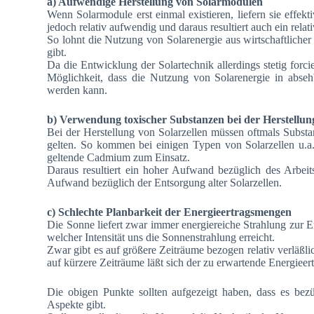
a) Aufwendige Herstellung von Solarmodulen
Wenn Solarmodule erst einmal existieren, liefern sie effe
jedoch relativ aufwendig und daraus resultiert auch ein rela
So lohnt die Nutzung von Solarenergie aus wirtschaftlicher 
gibt.
Da die Entwicklung der Solartechnik allerdings stetig forci
Möglichkeit, dass die Nutzung von Solarenergie in absehb
werden kann.
b) Verwendung toxischer Substanzen bei der Herstellung
Bei der Herstellung von Solarzellen müssen oftmals Substa
gelten. So kommen bei einigen Typen von Solarzellen u.a
geltende Cadmium zum Einsatz.
Daraus resultiert ein hoher Aufwand bezüglich des Arbeits
Aufwand bezüglich der Entsorgung alter Solarzellen.
c) Schlechte Planbarkeit der Energieertragsmengen
Die Sonne liefert zwar immer energiereiche Strahlung zur E
welcher Intensität uns die Sonnenstrahlung erreicht.
Zwar gibt es auf größere Zeiträume bezogen relativ verläßl
auf kürzere Zeiträume läßt sich der zu erwartende Energiee
Die obigen Punkte sollten aufgezeigt haben, dass es bezü
Aspekte gibt.