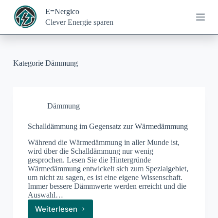
Z
E=Nergico
u
Clever Energie sparen
m
I
n
h
a
Kategorie
Dämmung
l
t
s
p
r
Dämmung
i
n
Schalldämmung im Gegensatz zur Wärmedämmung
g
e
Während die Wärmedämmung in aller Munde ist,
n
wird über die Schalldämmung nur wenig
gesprochen. Lesen Sie die Hintergründe
Wärmedämmung entwickelt sich zum Spezialgebiet,
um nicht zu sagen, es ist eine eigene Wissenschaft.
Immer bessere Dämmwerte werden erreicht und die
Auswahl…
Weiterlesen
Schalldämmung