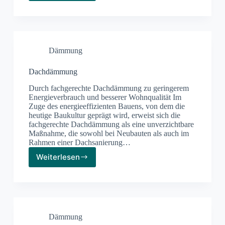
im
Gegensatz
zur
Wärmedämmung
Dämmung
Dachdämmung
Durch fachgerechte Dachdämmung zu geringerem
Energieverbrauch und besserer Wohnqualität Im
Zuge des energieeffizienten Bauens, von dem die
heutige Baukultur geprägt wird, erweist sich die
fachgerechte Dachdämmung als eine unverzichtbare
Maßnahme, die sowohl bei Neubauten als auch im
Rahmen einer Dachsanierung…
Weiterlesen
Dachdämmung
Dämmung